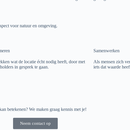
espect voor natuur en omgeving.
meren
Samenwerken
kken wat de locatie écht nodig heeft, door met
Als mensen zich ver
eholders in gesprek te gaan.
iets dat waarde heef
 kan betekenen? We maken graag kennis met je!
Neem contact op