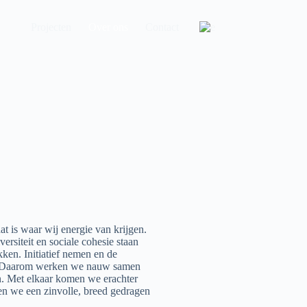
Projecten
Over ons
Contact
t is waar wij energie van krijgen.
rsiteit en sociale cohesie staan
kken. Initiatief nemen en de
n. Daarom werken we nauw samen
. Met elkaar komen we erachter
ren we een zinvolle, breed gedragen