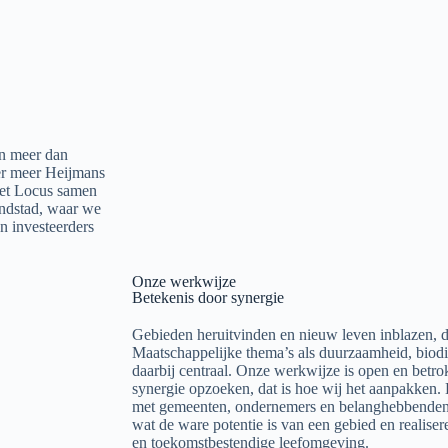
en meer dan
der meer Heijmans
met Locus samen
andstad, waar we
n investeerders
Onze werkwijze
Betekenis door synergie
Gebieden heruitvinden en nieuw leven inblazen, da
Maatschappelijke thema’s als duurzaamheid, biodive
daarbij centraal. Onze werkwijze is open en betro
synergie opzoeken, dat is hoe wij het aanpakke
met gemeenten, ondernemers en belanghebbenden
wat de ware potentie is van een gebied en realise
en toekomstbestendige leefomgeving.